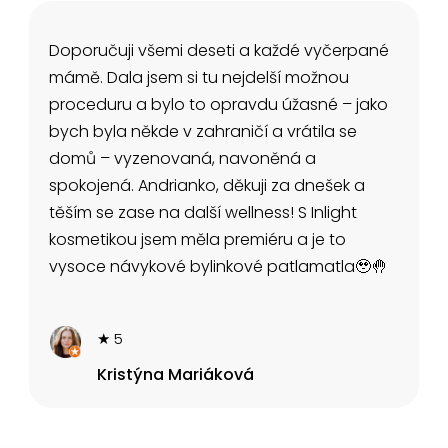
Doporučuji všemi deseti a každé vyčerpané
mámě. Dala jsem si tu nejdelší možnou
proceduru a bylo to opravdu úžasné – jako
bych byla někde v zahraničí a vrátila se
domů – vyzenovaná, navoněná a
spokojená. Andrianko, děkuji za dnešek a
těším se zase na další wellness! S Inlight
kosmetikou jsem měla premiéru a je to
vysoce návykové bylinkové patlamatla🥹🤚
★ 5
Kristýna Mariáková