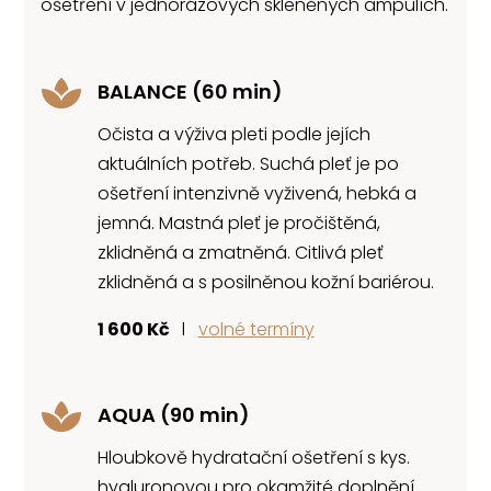
ošetření v jednorázových skleněných ampulích.

BALANCE (60 min)
Očista a výživa pleti podle jejích
aktuálních potřeb. Suchá pleť je po
ošetření intenzivně vyživená, hebká a
jemná. Mastná pleť je pročištěná,
zklidněná a zmatněná. Citlivá pleť
zklidněná a s posilněnou kožní bariérou.
1 600 Kč
l
volné termíny

AQUA (90 min)
Hloubkově hydratační ošetření s kys.
hyaluronovou
pro okamžité doplnění