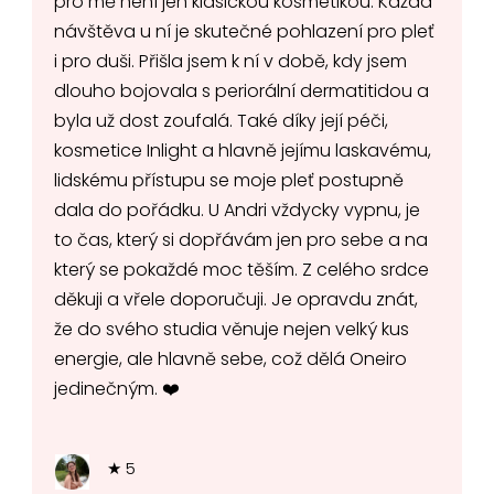
pro mě není jen klasickou kosmetikou. Každá
návštěva u ní je skutečné pohlazení pro pleť
i pro duši. Přišla jsem k ní v době, kdy jsem
dlouho bojovala s periorální dermatitidou a
byla už dost zoufalá. Také díky její péči,
kosmetice Inlight a hlavně jejímu laskavému,
lidskému přístupu se moje pleť postupně
dala do pořádku. U Andri vždycky vypnu, je
to čas, který si dopřávám jen pro sebe a na
který se pokaždé moc těším. Z celého srdce
děkuji a vřele doporučuji. Je opravdu znát,
že do svého studia věnuje nejen velký kus
energie, ale hlavně sebe, což dělá Oneiro
jedinečným. ❤️
★ 5