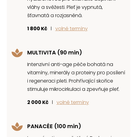
vláhy a svěžesti. Pleť je
vypnutá,
šťavnatá a rozjasněná.
1 800 Kč
l
volné termíny

MULTIVITA (90 min)
Intenzivní anti-age péče bohatá na
vitamíny, minerály a proteiny pro posílení
i regeneraci pleti. Prohřívající skořice
stimuluje mikrocirkulaci a zpevňuje pleť.
2 000 Kč
l
volné termíny

PANACÉE (100 min)