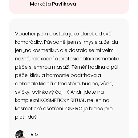
Markéta Pavlíková
Voucher jsem dostala jako dárek od své
kamarádky. Původně jsem si myslela, že jdu
jen „na kosmetiku“, ale dostalo se mi velmi
něžné, relaxační a profesionální kosmetické
péče s jemnou masáží. Téměř hodinu a půl
péče, klidu a harmonie podtrhovala
dokonale klidná atmosféra, hudba, vůně,
svíčky, bylinkový čaj… K Andri jdete na
komplexní KOSMETICKÝ RITUÁL, ne jen na
kosmetické ošetření. ONEIRO je blaho pro
pleť i duši.
★ 5