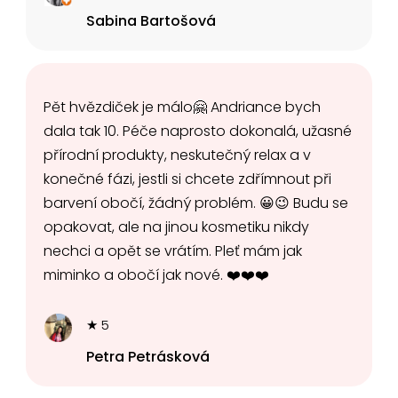
Sabina Bartošová
Pět hvězdiček je málo🤗 Andriance bych
dala tak 10. Péče naprosto dokonalá, užasné
přírodní produkty, neskutečný relax a v
konečné fázi, jestli si chcete zdřímnout při
barvení obočí, žádný problém. 😀😉 Budu se
opakovat, ale na jinou kosmetiku nikdy
nechci a opět se vrátím. Pleť mám jak
miminko a obočí jak nové. ❤️❤️❤️
★ 5
Petra Petrásková