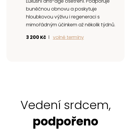
Luxusní anti-age ošetření. Podporuje
buněčnou obnovu a poskytuje
hloubkovou výživu i regeneraci
s
mimořádným účinkem až několik týdnů.
3 200 Kč
l
volné termíny
Vedení srdcem,
podpořeno