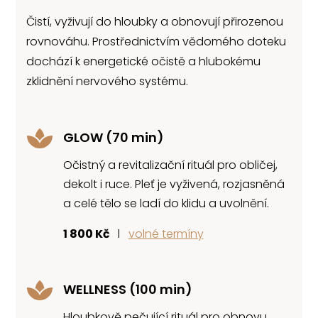
Čistí, vyživují do hloubky a obnovují přirozenou
rovnováhu. Prostřednictvím vědomého doteku
dochází k energetické očistě a hlubokému
zklidnění nervového systému.

GLOW (70 min)
Očistný a revitalizační rituál pro obličej,
dekolt
i ruce. Pleť je vyživená, rozjasněná
a celé tělo
se ladí do klidu a uvolnění.
1 800 Kč
l
volné termíny

WELLNESS (100 min)
Hloubkově pečující rituál pro obnovu