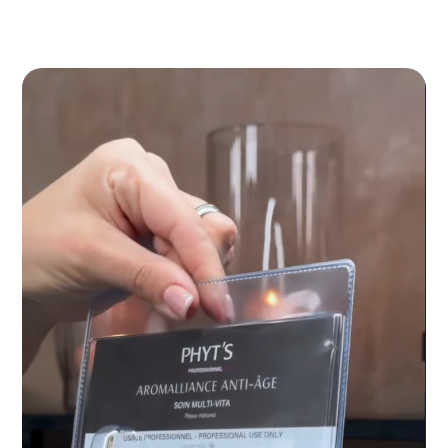
Video
přehrávač
a