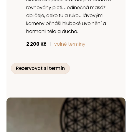
rovnováhy pleti. Jedinečná masáž
obličeje, dekoltu a rukou lávovými
kameny přináší hluboké uvolnění a
harmonii těla a ducha.
2 200 Kč
l
volné termíny
Rezervovat si termín
Video
přehrávač